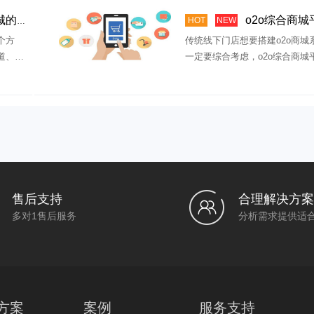
来什么？
o2o综合商城平台系统开发怎么选
HOT
NEW
个方
传统线下门店想要搭建o2o商城
道、提
一定要综合考虑，o2o综合商城
能通过
统开发哪个好？ 1、产品功能的
性： […]
售后支持
合理解决方案
多对1售后服务
分析需求提供适
方案
案例
服务支持