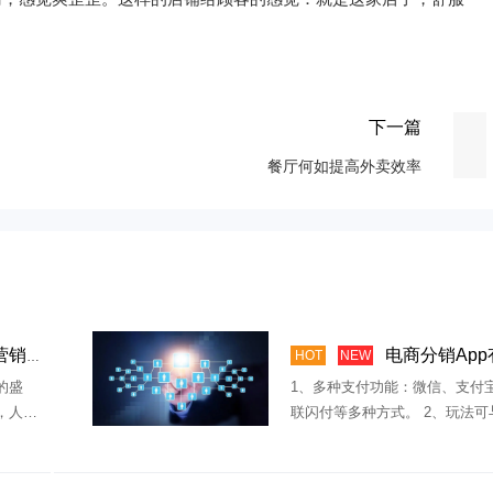
下一篇
餐厅何如提高外卖效率
方案
电商分销App有哪些优
HOT
NEW
的盛
1、多种支付功能：微信、支付
，人们
联闪付等多种方式。 2、玩法可
接新年
分销一样：可打通微信端，比如
链、用户 […]