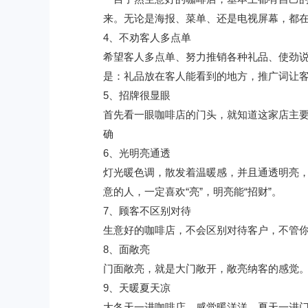
来。无论是海报、菜单、还是电视屏幕，都
4、不劝客人多点单
希望客人多点单、努力推销各种礼品、使劲
是：礼品放在客人能看到的地方，推广词让
5、招牌很显眼
首先看一眼咖啡店的门头，就知道这家店主
确
6、光明亮通透
灯光暖色调，散发着温暖感，并且通透明亮
意的人，一定喜欢“亮”，明亮能“招财”。
7、顾客不区别对待
生意好的咖啡店，不会区别对待客户，不管你
8、面敞亮
门面敞亮，就是大门敞开，敞亮纳客的感觉
9、天暖夏天凉
大冬天一进咖啡店，感觉暖洋洋，夏天一进