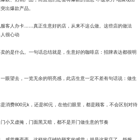
在突出爆款产品。
说服客人办卡……真正生意好的店，从来不这么做。这些店的做法
客人很心动
要卖的是什么。一句话总结就是，生意好的咖啡店：招牌表达都很明
，一眼望去，一览无余的明亮感，此店生意一定不差有句话说：做生
是消费800元k，还是80元，在他们眼里，都是顾客，不会区别对待
。门小又虚掩，门面黑又暗，都不是开门做生意的节奏
门，感觉爽歪歪。这样的店铺给顾客的感觉：就是这家店了，舒服