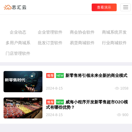
查看演示
企业动态
企业管理软件
商会协会软件
商城系统开发
多用户商城系
批发订货软件
易货商城软件
行业商城软件
门店管理软件
统
新零售将引领未来全新的商业模式
2024-8-15
1058
威海小程序开发新零售超市O2O模
式有哪些优势？
2024-8-15
900